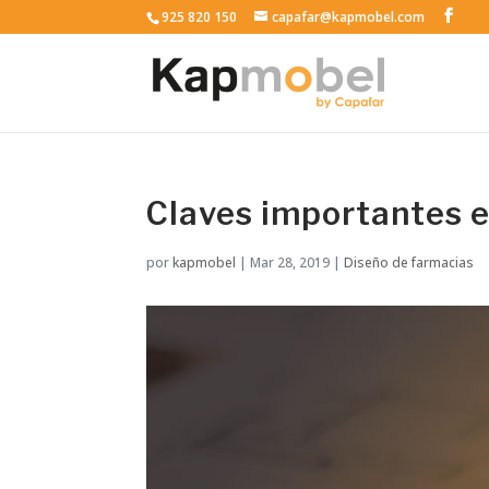
925 820 150
capafar@kapmobel.com
Claves importantes e
por
kapmobel
|
Mar 28, 2019
|
Diseño de farmacias