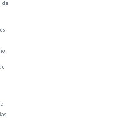
d de
 es
ño.
de
do
las