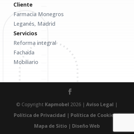
Cliente
Farmacia Monegros
Leganés, Madrid
Servicios
Reforma integral
Fachada
Mobiliario
© Copyright
Kapmobel
2026 |
Aviso Legal
|
Política de Privacidad |
Política de Cookies |
Mapa de Sitio |
Diseño Web